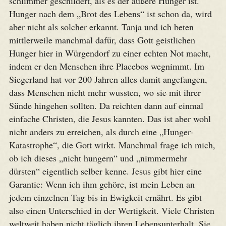
schlimmer geschildert, als es der äußere Hunger ist.
Hunger nach dem „Brot des Lebens“ ist schon da, wird
aber nicht als solcher erkannt. Tanja und ich beten
mittlerweile manchmal dafür, dass Gott geistlichen
Hunger hier in Würgendorf zu einer echten Not macht,
indem er den Menschen ihre Placebos wegnimmt. Im
Siegerland hat vor 200 Jahren alles damit angefangen,
dass Menschen nicht mehr wussten, wo sie mit ihrer
Sünde hingehen sollten. Da reichten dann auf einmal
einfache Christen, die Jesus kannten. Das ist aber wohl
nicht anders zu erreichen, als durch eine „Hunger-
Katastrophe“, die Gott wirkt. Manchmal frage ich mich,
ob ich dieses „nicht hungern“ und „nimmermehr
dürsten“ eigentlich selber kenne. Jesus gibt hier eine
Garantie: Wenn ich ihm gehöre, ist mein Leben an
jedem einzelnen Tag bis in Ewigkeit ernährt. Es gibt
also einen Unterschied in der Wertigkeit. Viele Christen
weltweit haben nicht täglich ihren Lebensunterhalt. Sie