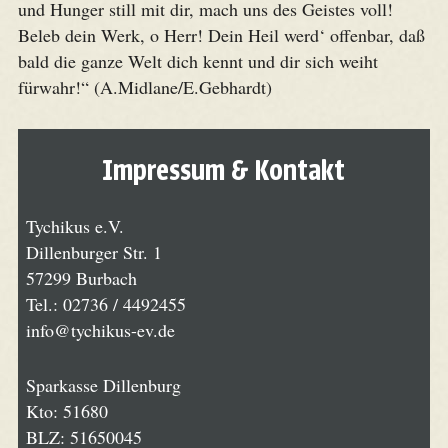
und Hunger still mit dir, mach uns des Geistes voll!
Beleb dein Werk, o Herr! Dein Heil werd‘ offenbar, daß
bald die ganze Welt dich kennt und dir sich weiht
fürwahr!“ (A.Midlane/E.Gebhardt)
Impressum & Kontakt
Tychikus e.V.
Dillenburger Str. 1
57299 Burbach
Tel.: 02736 / 4492455
ed.ve-sukihcyt@ofni
Sparkasse Dillenburg
Kto: 51680
BLZ: 51650045